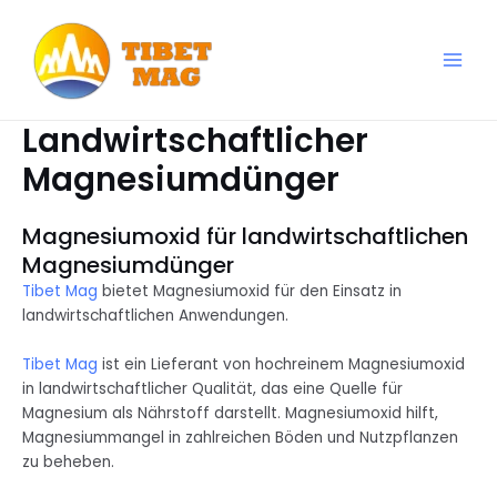
Skip
to
content
Main
Magnesia-Lieferant | Magnesiumoxid-Fabrik
Men
Landwirtschaftlicher
Magnesiumdünger
Magnesiumoxid für landwirtschaftlichen
Magnesiumdünger
Tibet Mag
bietet Magnesiumoxid für den Einsatz in
landwirtschaftlichen Anwendungen.
Tibet Mag
ist ein Lieferant von hochreinem Magnesiumoxid
in landwirtschaftlicher Qualität, das eine Quelle für
Magnesium als Nährstoff darstellt. Magnesiumoxid hilft,
Magnesiummangel in zahlreichen Böden und Nutzpflanzen
zu beheben.