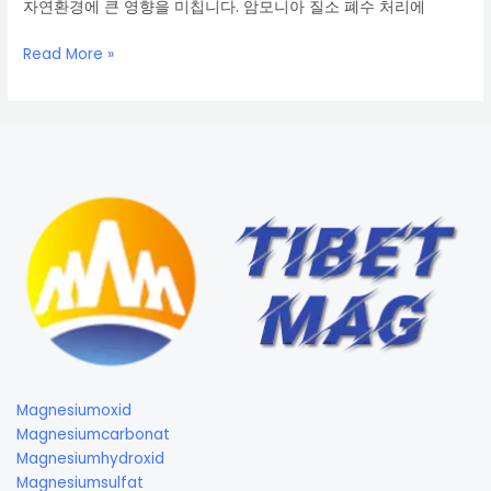
성
자연환경에 큰 영향을 미칩니다. 암모니아 질소 폐수 처리에
및
응
암
Read More »
용
모
니
아
질
소
폐
수
처
리
에
산
화
마
그
Magnesiumoxid
네
Magnesiumcarbonat
슘
Magnesiumhydroxid
의
Magnesiumsulfat
적