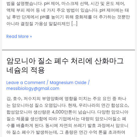
법을 설명했습니다. pH 제어, 마스크제 선택, 시간 및 온도 제어,
액체 부피 제어 등 네 가지 주요 방법이 있습니다. pH 제어에는 태
닝 후반 단계에서 pH를 높이기 위해 중화제를 더 추가하는 것뿐만
아니라 결정질 가용성 알칼리제인 […]
가
Read More »
죽
태
닝
암모니아 질소 폐수 처리에 산화마그
을
네슘의 적용
위
한
Leave a Comment
/
Magnesium Oxide
/
산
messibiology@gmail.com
화
마
강, 호수, 저수지의 부영양화에 영향을 미치는 주요 요인 중 하나
그
는 암모니아성 질소 오염입니다. 현재, 우리나라의 연간 합성요소,
네
합성암모니아 생산량은 4,000만톤이 넘습니다. 다양한 암모니아
슘
질소 제품을 생산함에 따라 기업에서는 대량의 암모니아질소 폐
의
수를 배출하게 된다. 동시에 자연의 쓰레기 발효 과정에서 암모니
특
아 질소 폐수가 발생하는데, 그 총량은 연간 수억 톤을 초과하여