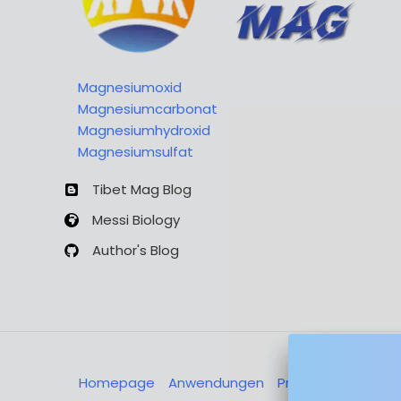
partir
de
desechos
líquidos
Magnesiumoxid
de
Magnesiumcarbonat
sulfato
Magnesiumhydroxid
de
Magnesiumsulfat
magnesio.
Tibet Mag Blog
Messi Biology
Author's Blog
Homepage
Anwendungen
Produkte
Über u