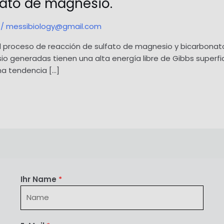
fato de magnesio.
/
messibiology@gmail.com
 el proceso de reacción de sulfato de magnesio y bicarbonato
io generadas tienen una alta energía libre de Gibbs superfi
na tendencia […]
Ihr Name
*