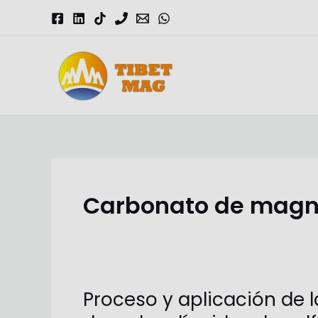
Skip
to
content
Magnesia-Lieferant | Magnesiumoxid-Fabrik
Carbonato de magn
Proceso y aplicación de 