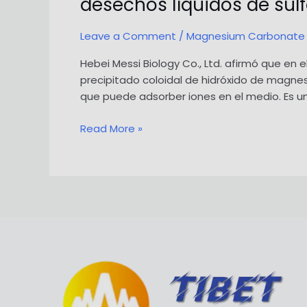
desechos líquidos de sul
Leave a Comment
/
Magnesium Carbonate
Hebei Messi Biology Co., Ltd. afirmó que en
precipitado coloidal de hidróxido de magnes
que puede adsorber iones en el medio. Es u
Proceso
Read More »
y
aplicación
de
la
preparación
de
carbonato
de
magnesio
a