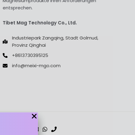
Magnesiumprodukte Ihren Anforderungen
entsprechen.
Tibet Mag Technology Co., Ltd.
Industriepark Zangqing, Stadt Golmud,
Provinz Qinghai
+8613730395125
info@meixi-mgo.com