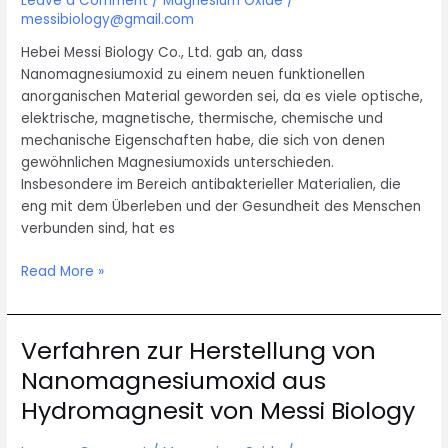
Leave a Comment
/
Magnesium Oxide
/
:
messibiology@gmail.com
Herstellung
von
Hebei Messi Biology Co., Ltd. gab an, dass
Nanomagnesiumoxid
Nanomagnesiumoxid zu einem neuen funktionellen
und
anorganischen Material geworden sei, da es viele optische,
Nanomagnesiumhydroxid
elektrische, magnetische, thermische, chemische und
mechanische Eigenschaften habe, die sich von denen
gewöhnlichen Magnesiumoxids unterschieden.
Insbesondere im Bereich antibakterieller Materialien, die
eng mit dem Überleben und der Gesundheit des Menschen
verbunden sind, hat es
Wie
Read More »
bekämpft
Nano-
Magnesiumoxid
Verfahren zur Herstellung von
Bakterien?
Nanomagnesiumoxid aus
Hydromagnesit von Messi Biology