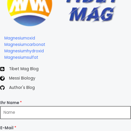
Biology
Magnesiumoxid
Magnesiumcarbonat
Magnesiumhydroxid
Magnesiumsulfat
Tibet Mag Blog
Messi Biology
Author's Blog
Ihr Name
*
E-Mail
*