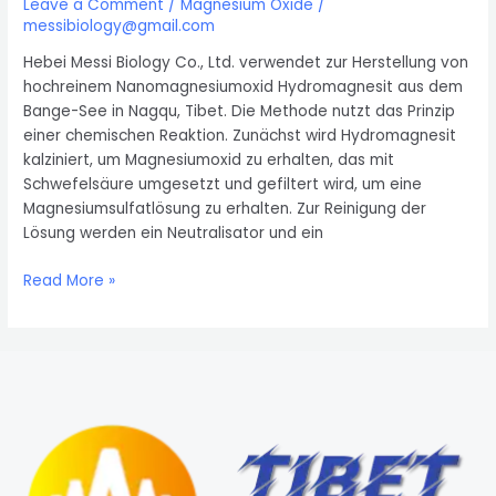
Leave a Comment
/
Magnesium Oxide
/
messibiology@gmail.com
Hebei Messi Biology Co., Ltd. verwendet zur Herstellung von
hochreinem Nanomagnesiumoxid Hydromagnesit aus dem
Bange-See in Nagqu, Tibet. Die Methode nutzt das Prinzip
einer chemischen Reaktion. Zunächst wird Hydromagnesit
kalziniert, um Magnesiumoxid zu erhalten, das mit
Schwefelsäure umgesetzt und gefiltert wird, um eine
Magnesiumsulfatlösung zu erhalten. Zur Reinigung der
Lösung werden ein Neutralisator und ein
Verfahren
Read More »
zur
Herstellung
von
Nanomagnesiumoxid
aus
Hydromagnesit
von
Messi