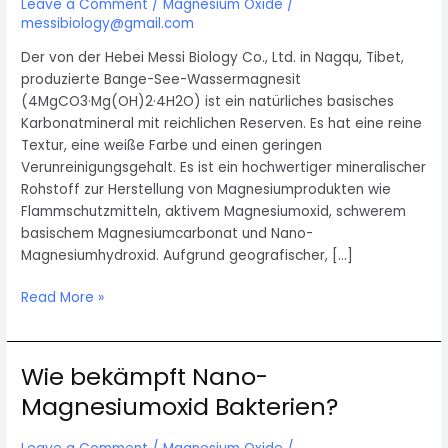
Leave a Comment
/
Magnesium Oxide
/
messibiology@gmail.com
Der von der Hebei Messi Biology Co., Ltd. in Nagqu, Tibet,
produzierte Bange-See-Wassermagnesit
(4MgCO3·Mg(OH)2·4H2O) ist ein natürliches basisches
Karbonatmineral mit reichlichen Reserven. Es hat eine reine
Textur, eine weiße Farbe und einen geringen
Verunreinigungsgehalt. Es ist ein hochwertiger mineralischer
Rohstoff zur Herstellung von Magnesiumprodukten wie
Flammschutzmitteln, aktivem Magnesiumoxid, schwerem
basischem Magnesiumcarbonat und Nano-
Magnesiumhydroxid. Aufgrund geografischer, […]
Umfassende
Read More »
Nutzung
von
Hydromagnesit
Wie bekämpft Nano-
durch
Magnesiumoxid Bakterien?
Messi
Biology