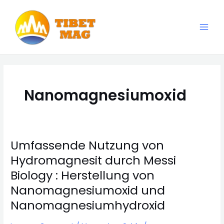
Skip
to
content
Main
Magnesia-Lieferant | Magnesiumoxid-Fabrik
Men
Nanomagnesiumoxid
Umfassende Nutzung von
Hydromagnesit durch Messi
Biology : Herstellung von
Nanomagnesiumoxid und
Nanomagnesiumhydroxid