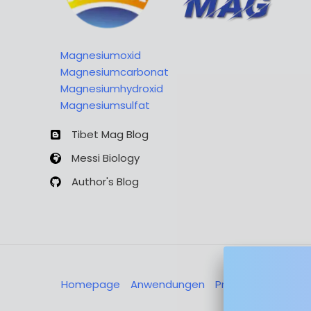
Magnesiumoxid
Magnesiumcarbonat
Magnesiumhydroxid
Magnesiumsulfat
Tibet Mag Blog
Messi Biology
Author's Blog
Homepage
Anwendungen
Produkte
Über u
Nachricht