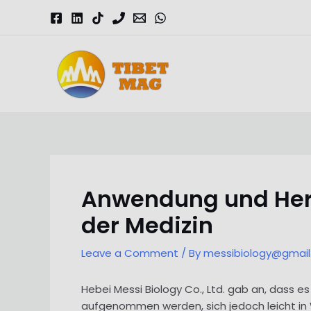
Skip
to
content
Magnesia-Lieferant | Magnesiumoxid-Fabrik
Anwendung und Hers
der Medizin
Leave a Comment
/ By
messibiology@gmai
Hebei Messi Biology Co., Ltd. gab an, dass e
aufgenommen werden, sich jedoch leicht in 