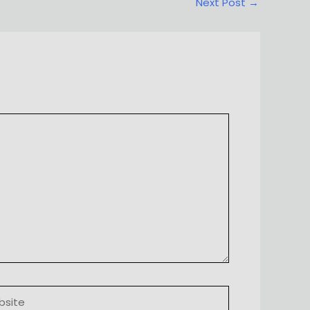
Next Post
→
ite