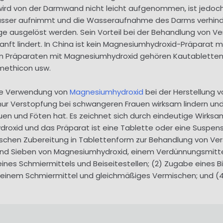
ird von der Darmwand nicht leicht aufgenommen, ist jedoch l
asser aufnimmt und die Wasseraufnahme des Darms verhind
ge ausgelöst werden. Sein Vorteil bei der Behandlung von Ve
nft lindert. In China ist kein Magnesiumhydroxid-Präparat mi
n Präparaten mit Magnesiumhydroxid gehören Kautablette
methicon usw.
 die Verwendung von
Magnesiumhydroxid
bei der Herstellung 
ur Verstopfung bei schwangeren Frauen wirksam lindern und
en und Föten hat. Es zeichnet sich durch eindeutige Wirksa
oxid und das Präparat ist eine Tablette oder eine Suspension
ischen Zubereitung in Tablettenform zur Behandlung von Ve
n und Sieben von Magnesiumhydroxid, einem Verdünnungsmitt
ines Schmiermittels und Beiseitestellen; (2) Zugabe eines 
einem Schmiermittel und gleichmäßiges Vermischen; und (4) 