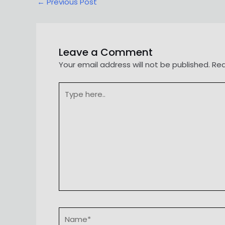
Post
←
Previous Post
navigation
Leave a Comment
Your email address will not be published.
Req
Type
here..
Name*