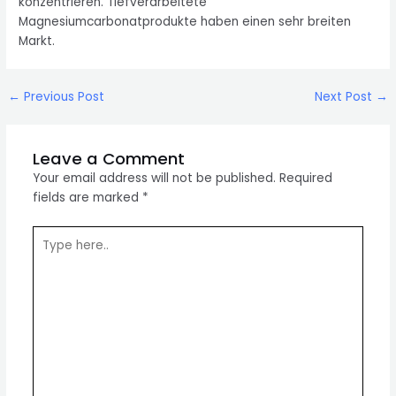
konzentrieren. Tiefverarbeitete
Magnesiumcarbonatprodukte haben einen sehr breiten
Markt.
Post
←
Previous Post
Next Post
→
navigation
Leave a Comment
Your email address will not be published.
Required
fields are marked
*
Type
here..