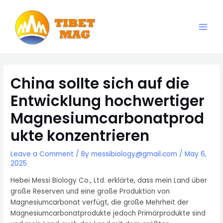
Skip
to
content
Main
Magnesia-Lieferant | Magnesiumoxid-Fabrik
Men
China sollte sich auf die
Entwicklung hochwertiger
Magnesiumcarbonatprod
ukte konzentrieren
Leave a Comment
/ By
messibiology@gmail.com
/
May 6,
2025
Hebei Messi Biology Co., Ltd. erklärte, dass mein Land über
große Reserven und eine große Produktion von
Magnesiumcarbonat verfügt, die große Mehrheit der
Magnesiumcarbonatprodukte jedoch Primärprodukte sind