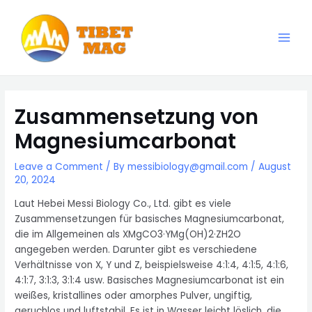
Skip
to
content
Main
Magnesia-Lieferant | Magnesiumoxid-Fabrik
Men
Zusammensetzung von
Magnesiumcarbonat
Leave a Comment
/ By
messibiology@gmail.com
/
August
20, 2024
Laut Hebei Messi Biology Co., Ltd. gibt es viele
Zusammensetzungen für basisches Magnesiumcarbonat,
die im Allgemeinen als XMgCO3·YMg(OH)2·ZH2O
angegeben werden. Darunter gibt es verschiedene
Verhältnisse von X, Y und Z, beispielsweise 4:1:4, 4:1:5, 4:1:6,
4:1:7, 3:1:3, 3:1:4 usw. Basisches Magnesiumcarbonat ist ein
weißes, kristallines oder amorphes Pulver, ungiftig,
geruchlos und luftstabil. Es ist in Wasser leicht löslich, die