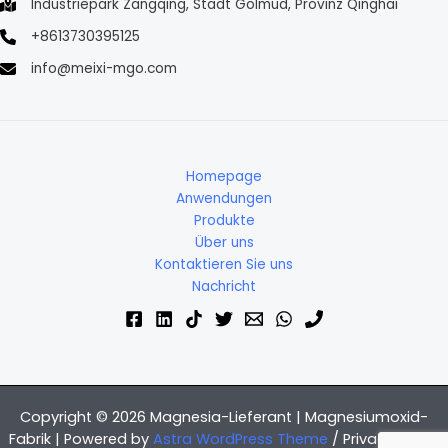
Industriepark Zangqing, Stadt Golmud, Provinz Qinghai
+8613730395125
info@meixi-mgo.com
Homepage
Anwendungen
Produkte
Über uns
Kontaktieren Sie uns
Nachricht
Copyright © 2026 Magnesia-Lieferant | Magnesiumoxid-
Fabrik | Powered by
Astra WordPress Theme
/
Privacy Policy