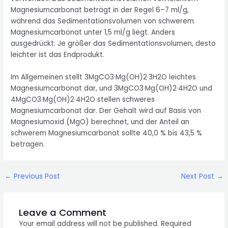
Magnesiumcarbonat beträgt in der Regel 6–7 ml/g,
während das Sedimentationsvolumen von schwerem
Magnesiumcarbonat unter 1,5 ml/g liegt. Anders
ausgedrückt: Je größer das Sedimentationsvolumen, desto
leichter ist das Endprodukt.
Im Allgemeinen stellt 3MgCO3·Mg(OH)2·3H2O leichtes
Magnesiumcarbonat dar, und 3MgCO3·Mg(OH)2·4H2O und
4MgCO3·Mg(OH)2·4H2O stellen schweres
Magnesiumcarbonat dar. Der Gehalt wird auf Basis von
Magnesiumoxid (MgO) berechnet, und der Anteil an
schwerem Magnesiumcarbonat sollte 40,0 % bis 43,5 %
betragen.
Post
←
Previous Post
Next Post
→
navigation
Leave a Comment
Your email address will not be published.
Required