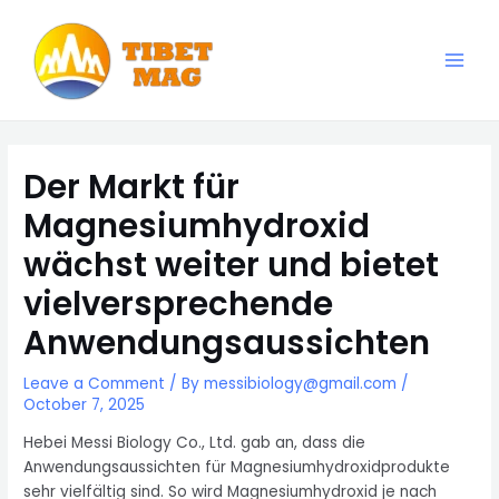
Skip
to
content
Main
Magnesia-Lieferant | Magnesiumoxid-Fabrik
Men
Der Markt für
Magnesiumhydroxid
wächst weiter und bietet
vielversprechende
Anwendungsaussichten
Leave a Comment
/ By
messibiology@gmail.com
/
October 7, 2025
Hebei Messi Biology Co., Ltd. gab an, dass die
Anwendungsaussichten für Magnesiumhydroxidprodukte
sehr vielfältig sind. So wird Magnesiumhydroxid je nach