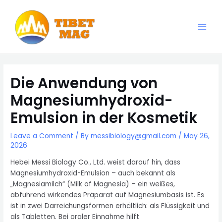
Skip
to
content
Main
Magnesia-Lieferant | Magnesiumoxid-Fabrik
Men
Die Anwendung von
Magnesiumhydroxid-
Emulsion in der Kosmetik
Leave a Comment
/ By
messibiology@gmail.com
/
May 26,
2026
Hebei Messi Biology Co., Ltd. weist darauf hin, dass
Magnesiumhydroxid-Emulsion – auch bekannt als
„Magnesiamilch“ (Milk of Magnesia) – ein weißes,
abführend wirkendes Präparat auf Magnesiumbasis ist. Es
ist in zwei Darreichungsformen erhältlich: als Flüssigkeit und
als Tabletten. Bei oraler Einnahme hilft