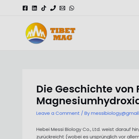
Skip
to
content
Magnesia-Lieferant | Magnesiumoxid-Fabrik
Die Geschichte von 
Magnesiumhydroxi
Leave a Comment
/ By
messibiology@gmai
Hebei Messi Biology Co., Ltd. weist darauf h
zurückreicht (wobei es ursprünglich vor alle