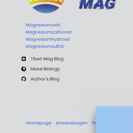
Magnesiumoxid
Magnesiumcarbonat
Magnesiumhydroxid
Magnesiumsulfat
Tibet Mag Blog
Messi Biology
Author's Blog
Homepage
Anwendungen
Produkte
Über u
Nachricht