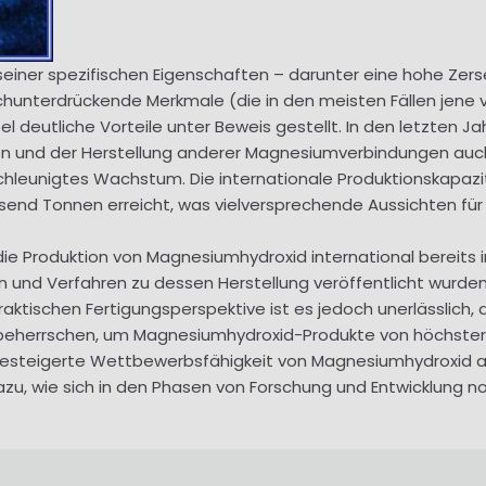
einer spezifischen Eigenschaften – darunter eine hohe Ze
auchunterdrückende Merkmale (die in den meisten Fällen jene 
 deutliche Vorteile unter Beweis gestellt. In den letzten 
 und der Herstellung anderer Magnesiumverbindungen auch
leunigtes Wachstum. Die internationale Produktionskapazit
d Tonnen erreicht, was vielversprechende Aussichten für d
 die Produktion von Magnesiumhydroxid international bereits
und Verfahren zu dessen Herstellung veröffentlicht wurden. Pr
aktischen Fertigungsperspektive ist es jedoch unerlässlich
 beherrschen, um Magnesiumhydroxid-Produkte von höchster
gesteigerte Wettbewerbsfähigkeit von Magnesiumhydroxid au
dazu, wie sich in den Phasen von Forschung und Entwicklung n