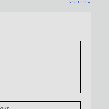
Next Post
→
ite