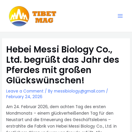
Skip
to
content
Main
Magnesia-Lieferant | Magnesiumoxid-Fabrik
Men
Hebei Messi Biology Co.,
Ltd. begrüßt das Jahr des
Pferdes mit großen
Glückswünschen!
Leave a Comment
/ By
messibiology@gmail.com
/
February 24, 2026
Am 24. Februar 2026, dem achten Tag des ersten
Mondmonats – einem glückverheißenden Tag für den
Neustart und die Erneuerung des Geschäftslebens –
erstrahlte die Fabrik von Hebei Messi Biology Co., Ltd. in