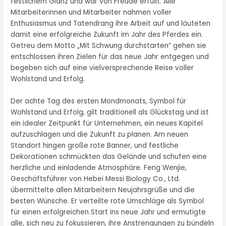
festlichem Glanz und war von Freude erfüllt. Alle
Mitarbeiterinnen und Mitarbeiter nahmen voller
Enthusiasmus und Tatendrang ihre Arbeit auf und läuteten
damit eine erfolgreiche Zukunft im Jahr des Pferdes ein.
Getreu dem Motto „Mit Schwung durchstarten“ gehen sie
entschlossen ihren Zielen für das neue Jahr entgegen und
begeben sich auf eine vielversprechende Reise voller
Wohlstand und Erfolg.
Der achte Tag des ersten Mondmonats, Symbol für
Wohlstand und Erfolg, gilt traditionell als Glückstag und ist
ein idealer Zeitpunkt für Unternehmen, ein neues Kapitel
aufzuschlagen und die Zukunft zu planen. Am neuen
Standort hingen große rote Banner, und festliche
Dekorationen schmückten das Gelände und schufen eine
herzliche und einladende Atmosphäre. Feng Wenjie,
Geschäftsführer von Hebei Messi Biology Co., Ltd.
übermittelte allen Mitarbeitern Neujahrsgrüße und die
besten Wünsche. Er verteilte rote Umschläge als Symbol
für einen erfolgreichen Start ins neue Jahr und ermutigte
alle, sich neu zu fokussieren, ihre Anstrengungen zu bündeln