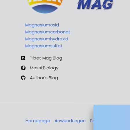
Magnesiumoxid
Magnesiumcarbonat
Magnesiumhydroxid
Magnesiumsulfat
Tibet Mag Blog
Messi Biology
Author's Blog
Homepage
Anwendungen
Produkte
Über u
Nachricht