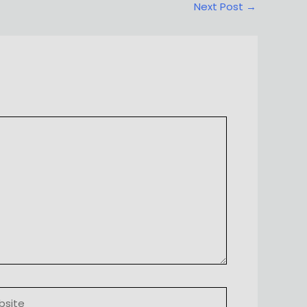
Next Post
→
ite