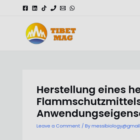
Skip
to
content
Magnesia-Lieferant | Magnesiumoxid-Fabrik
Herstellung eines 
Flammschutzmittels
Anwendungseigens
Leave a Comment
/ By
messibiology@gmai