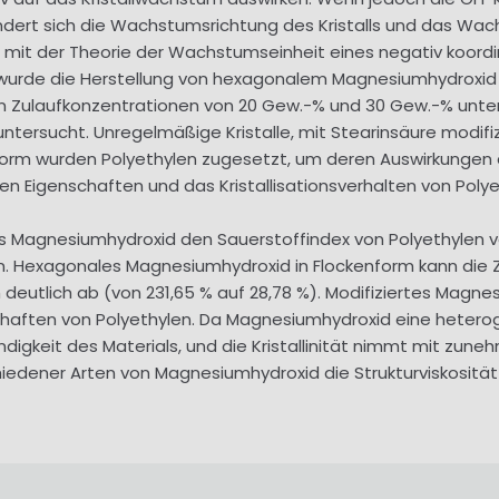
ändert sich die Wachstumsrichtung des Kristalls und das Wac
t der Theorie der Wachstumseinheit eines negativ koordini
urde die Herstellung von hexagonalem Magnesiumhydroxid i
n Zulaufkonzentrationen von 20 Gew.-% und 30 Gew.-% unte
tersucht. Unregelmäßige Kristalle, mit Stearinsäure modifiz
orm wurden Polyethylen zugesetzt, um deren Auswirkungen 
n Eigenschaften und das Kristallisationsverhalten von Polye
dass Magnesiumhydroxid den Sauerstoffindex von Polyethylen 
Hexagonales Magnesiumhydroxid in Flockenform kann die Zug
deutlich ab (von 231,65 % auf 28,78 %). Modifiziertes Magn
haften von Polyethylen. Da Magnesiumhydroxid eine heterog
windigkeit des Materials, und die Kristallinität nimmt mit 
iedener Arten von Magnesiumhydroxid die Strukturviskosität