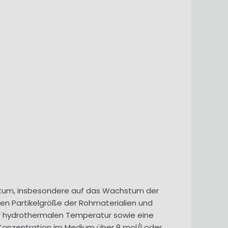
chstum, insbesondere auf das Wachstum der
chen Partikelgröße der Rohmaterialien und
r hydrothermalen Temperatur sowie eine
Konzentration im Medium über 8 mol/l oder