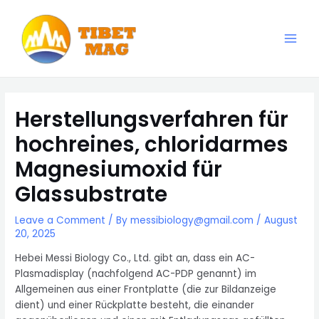
Skip
to
content
Main
Magnesia-Lieferant | Magnesiumoxid-Fabrik
Men
Herstellungsverfahren für
hochreines, chloridarmes
Magnesiumoxid für
Glassubstrate
Leave a Comment
/ By
messibiology@gmail.com
/
August
20, 2025
Hebei Messi Biology Co., Ltd. gibt an, dass ein AC-
Plasmadisplay (nachfolgend AC-PDP genannt) im
Allgemeinen aus einer Frontplatte (die zur Bildanzeige
dient) und einer Rückplatte besteht, die einander