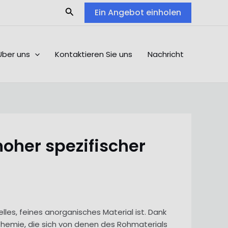
Search
Ein Angebot einholen
Über uns
Kontaktieren Sie uns
Nachricht
oher spezifischer
les, feines anorganisches Material ist. Dank
 Chemie, die sich von denen des Rohmaterials