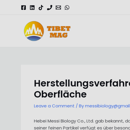
Skip
to
content
Magnesia-Lieferant | Magnesiumoxid-Fabrik
Herstellungsverfahr
Oberfläche
Leave a Comment
/ By
messibiology@gmai
Hebei Messi Biology Co., Ltd. gab bekannt, 
seiner feinen Partikel verfügt es über beson