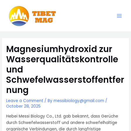
Skip
to
content
Main
Magnesia-Lieferant | Magnesiumoxid-Fabrik
Men
Magnesiumhydroxid zur
Wasserqualitätskontrolle
und
Schwefelwasserstoffentfer
nung
Leave a Comment
/ By
messibiology@gmail.com
/
October 28, 2025
Hebei Messi Biology Co., Ltd. gab bekannt, dass Gerüche
durch Schwefelwasserstoff und andere schwefelhaltige
organische Verbindungen, die durch langfristige