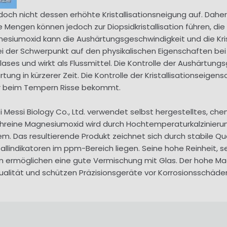
och nicht dessen erhöhte Kristallisationsneigung auf. Daher
engen können jedoch zur Diopsidkristallisation führen, di
nesiumoxid kann die Aushärtungsgeschwindigkeit und die Kri
 der Schwerpunkt auf den physikalischen Eigenschaften bei
s und wirkt als Flussmittel. Die Kontrolle der Aushärtungs
ung in kürzerer Zeit. Die Kontrolle der Kristallisationseige
er beim Tempern Risse bekommt.
Messi Biology Co., Ltd. verwendet selbst hergestelltes, che
hreine Magnesiumoxid wird durch Hochtemperaturkalzinierun
em. Das resultierende Produkt zeichnet sich durch stabile Qu
tallindikatoren im ppm-Bereich liegen. Seine hohe Reinheit, 
en ermöglichen eine gute Vermischung mit Glas. Der hohe M
ualität und schützen Präzisionsgeräte vor Korrosionsschäde