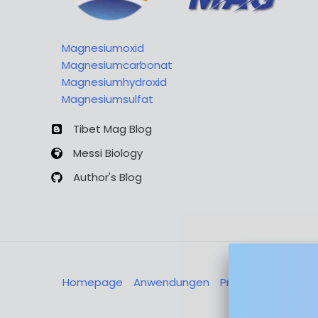
Magnesiumoxid
Magnesiumcarbonat
Magnesiumhydroxid
Magnesiumsulfat
Tibet Mag Blog
Messi Biology
Author's Blog
Homepage
Anwendungen
Produkte
Über u
Nachricht