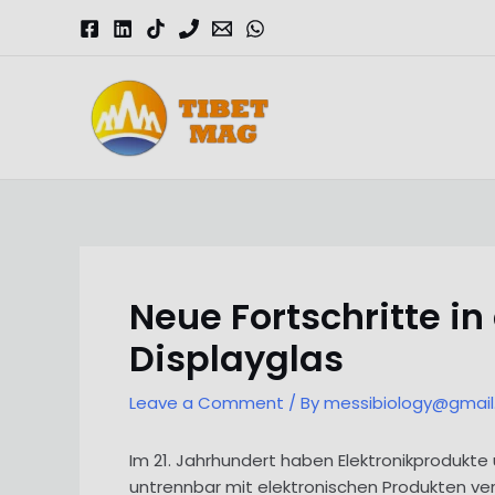
Skip
to
content
Magnesia-Lieferant | Magnesiumoxid-Fabrik
Neue Fortschritte i
Displayglas
Leave a Comment
/ By
messibiology@gmai
Im 21. Jahrhundert haben Elektronikprodukte
untrennbar mit elektronischen Produkten ve