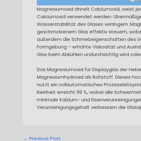
Magnesiumoxid ähnelt Calciumoxid, weist jed
Calciumoxid verwendet werden. Übermäßige M
Wasserstabilität des Glases verringern. Mag
geschmolzenem Glas effektiv steuern, wobei
außerdem die Schmelzeigenschaften des Glase
Formgebung – erhöhte Viskosität und Aushärt
Glas beim Abkühlen undurchsichtig wird od
Das Magnesiumoxid für Displayglas der Hebei 
Magnesiumhydroxid als Rohstoff. Dieses hoc
nutzt ein vollautomatisches Prozessleitsyst
Reinheit erreicht 99 %, wobei alle Schwerme
minimale Kalzium- und Eisenverunreinigung
Verunreinigungsgehalt verbessern die Glasq
Post
←
Previous Post