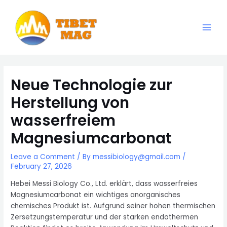
Skip
to
content
Main
Magnesia-Lieferant | Magnesiumoxid-Fabrik
Men
Neue Technologie zur
Herstellung von
wasserfreiem
Magnesiumcarbonat
Leave a Comment
/ By
messibiology@gmail.com
/
February 27, 2026
Hebei Messi Biology Co., Ltd. erklärt, dass wasserfreies
Magnesiumcarbonat ein wichtiges anorganisches
chemisches Produkt ist. Aufgrund seiner hohen thermischen
Zersetzungstemperatur und der starken endothermen