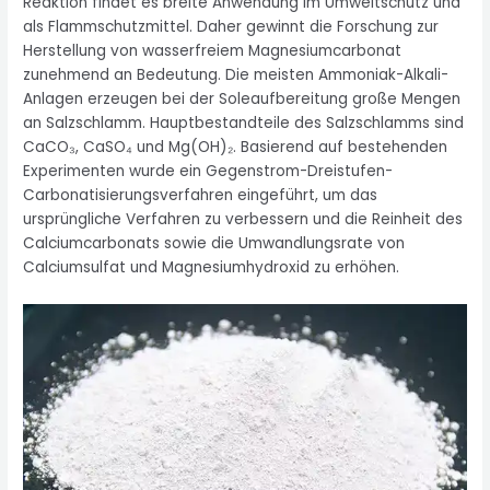
Reaktion findet es breite Anwendung im Umweltschutz und
als Flammschutzmittel. Daher gewinnt die Forschung zur
Herstellung von wasserfreiem Magnesiumcarbonat
zunehmend an Bedeutung. Die meisten Ammoniak-Alkali-
Anlagen erzeugen bei der Soleaufbereitung große Mengen
an Salzschlamm. Hauptbestandteile des Salzschlamms sind
CaCO₃, CaSO₄ und Mg(OH)₂. Basierend auf bestehenden
Experimenten wurde ein Gegenstrom-Dreistufen-
Carbonatisierungsverfahren eingeführt, um das
ursprüngliche Verfahren zu verbessern und die Reinheit des
Calciumcarbonats sowie die Umwandlungsrate von
Calciumsulfat und Magnesiumhydroxid zu erhöhen.