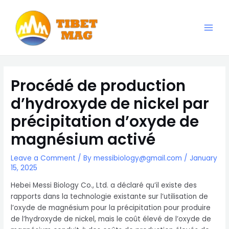
Skip
to
content
Main
Magnesia-Lieferant | Magnesiumoxid-Fabrik
Men
Procédé de production
d’hydroxyde de nickel par
précipitation d’oxyde de
magnésium activé
Leave a Comment
/ By
messibiology@gmail.com
/
January
15, 2025
Hebei Messi Biology Co., Ltd. a déclaré qu’il existe des
rapports dans la technologie existante sur l’utilisation de
l’oxyde de magnésium pour la précipitation pour produire
de l’hydroxyde de nickel, mais le coût élevé de l’oxyde de