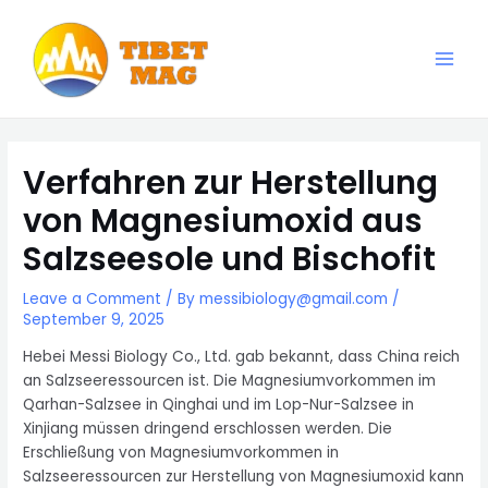
Skip
to
content
Main
Magnesia-Lieferant | Magnesiumoxid-Fabrik
Men
Verfahren zur Herstellung
von Magnesiumoxid aus
Salzseesole und Bischofit
Leave a Comment
/ By
messibiology@gmail.com
/
September 9, 2025
Hebei Messi Biology Co., Ltd. gab bekannt, dass China reich
an Salzseeressourcen ist. Die Magnesiumvorkommen im
Qarhan-Salzsee in Qinghai und im Lop-Nur-Salzsee in
Xinjiang müssen dringend erschlossen werden. Die
Erschließung von Magnesiumvorkommen in
Salzseeressourcen zur Herstellung von Magnesiumoxid kann