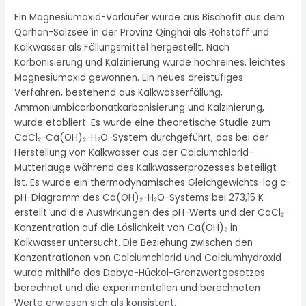
Ein Magnesiumoxid-Vorläufer wurde aus Bischofit aus dem
Qarhan-Salzsee in der Provinz Qinghai als Rohstoff und
Kalkwasser als Fällungsmittel hergestellt. Nach
Karbonisierung und Kalzinierung wurde hochreines, leichtes
Magnesiumoxid gewonnen. Ein neues dreistufiges
Verfahren, bestehend aus Kalkwasserfällung,
Ammoniumbicarbonatkarbonisierung und Kalzinierung,
wurde etabliert. Es wurde eine theoretische Studie zum
CaCl₂-Ca(OH)₂-H₂O-System durchgeführt, das bei der
Herstellung von Kalkwasser aus der Calciumchlorid-
Mutterlauge während des Kalkwasserprozesses beteiligt
ist. Es wurde ein thermodynamisches Gleichgewichts-log c-
pH-Diagramm des Ca(OH)₂-H₂O-Systems bei 273,15 K
erstellt und die Auswirkungen des pH-Werts und der CaCl₂-
Konzentration auf die Löslichkeit von Ca(OH)₂ in
Kalkwasser untersucht. Die Beziehung zwischen den
Konzentrationen von Calciumchlorid und Calciumhydroxid
wurde mithilfe des Debye-Hückel-Grenzwertgesetzes
berechnet und die experimentellen und berechneten
Werte erwiesen sich als konsistent.