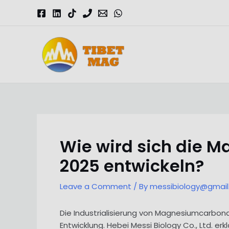
Skip
to
content
Magnesia-Lieferant | Magnesiumoxid-Fabrik
Wie wird sich die M
2025 entwickeln?
Leave a Comment
/ By
messibiology@gmai
Die Industrialisierung von Magnesiumcarbona
Entwicklung. Hebei Messi Biology Co., Ltd. 