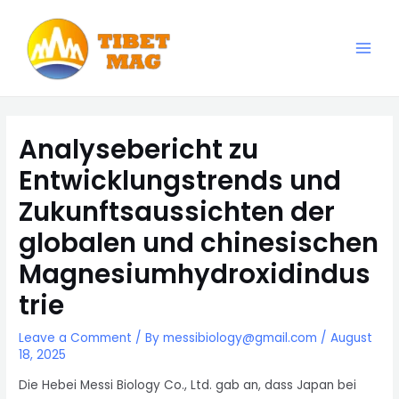
Skip
to
content
Main
Magnesia-Lieferant | Magnesiumoxid-Fabrik
Men
Analysebericht zu
Entwicklungstrends und
Zukunftsaussichten der
globalen und chinesischen
Magnesiumhydroxidindus
trie
Leave a Comment
/ By
messibiology@gmail.com
/
August
18, 2025
Die Hebei Messi Biology Co., Ltd. gab an, dass Japan bei