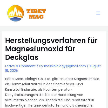
Skip
to
content
Main
Magnesia-Lieferant | Magnesiumoxid-Fabrik
Men
Herstellungsverfahren für
Magnesiumoxid für
Deckglas
Leave a Comment
/ By
messibiology@gmail.com
/
August
19, 2025
Hebei Messi Biology Co., Ltd. gibt an, dass Magnesiumoxid
als Flammschutzmittel in der Chemiefaser- und
Kunststoffindustrie, als Hochtemperatur-
Dehydratisierungsmittel bei der Herstellung von
Siliziumstahlblechen, als Bindemittel und Zusatzstoff in
hochwertigen Keramikwerkstoffen und als chemischer