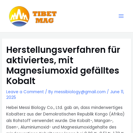
Skip
to
content
Main
Magnesia-Lieferant | Magnesiumoxid-Fabrik
Men
Herstellungsverfahren für
aktiviertes, mit
Magnesiumoxid gefälltes
Kobalt
Leave a Comment
/ By
messibiology@gmail.com
/
June 11,
2025
Hebei Messi Biology Co., Ltd. gab an, dass minderwertiges
Kobalterz aus der Demokratischen Republik Kongo (Afrika)
als Rohstoff verwendet wurde. Die Kobalt-, Mangan-,
Eisen-, Aluminiumoxid- und Magnesiumoxidgehalte des