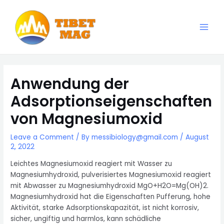
Skip
to
content
Main
Magnesia-Lieferant | Magnesiumoxid-Fabrik
Men
Anwendung der
Adsorptionseigenschaften
von Magnesiumoxid
Leave a Comment
/ By
messibiology@gmail.com
/
August
2, 2022
Leichtes Magnesiumoxid reagiert mit Wasser zu
Magnesiumhydroxid, pulverisiertes Magnesiumoxid reagiert
mit Abwasser zu Magnesiumhydroxid MgO+H2O=Mg(OH)2.
Magnesiumhydroxid hat die Eigenschaften Pufferung, hohe
Aktivität, starke Adsorptionskapazität, ist nicht korrosiv,
sicher, ungiftig und harmlos, kann schädliche