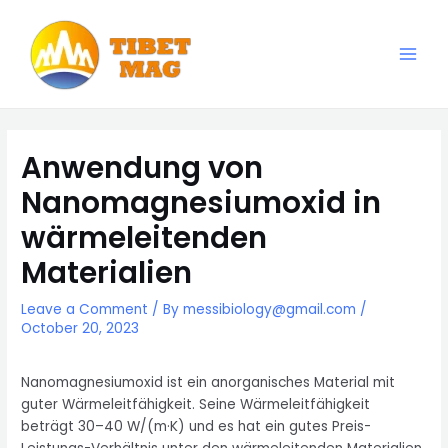
Skip
to
content
Main
Magnesia-Lieferant | Magnesiumoxid-Fabrik
Men
Anwendung von
Nanomagnesiumoxid in
wärmeleitenden
Materialien
Leave a Comment
/ By
messibiology@gmail.com
/
October 20, 2023
Nanomagnesiumoxid ist ein anorganisches Material mit
guter Wärmeleitfähigkeit. Seine Wärmeleitfähigkeit
beträgt 30–40 W/(m·K) und es hat ein gutes Preis-