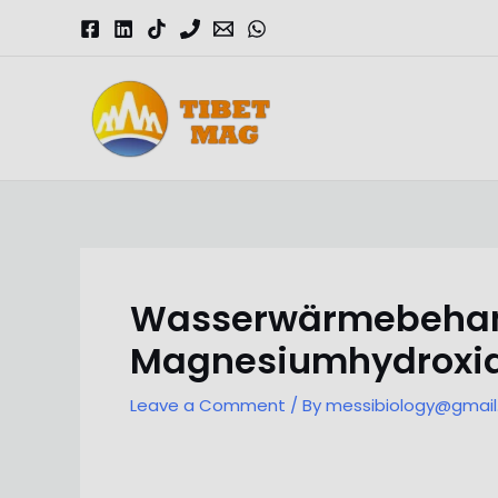
Skip
to
content
Magnesia-Lieferant | Magnesiumoxid-Fabrik
Wasserwärmebehan
Magnesiumhydroxi
Leave a Comment
/ By
messibiology@gmai