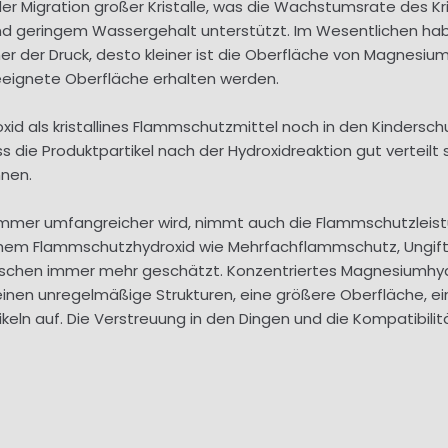
r Migration großer Kristalle, was die Wachstumsrate des Kri
 und geringem Wassergehalt unterstützt. Im Wesentlichen ha
er der Druck, desto kleiner ist die Oberfläche von Magnesi
eignete Oberfläche erhalten werden.
id als kristallines Flammschutzmittel noch in den Kindersc
s die Produktpartikel nach der Hydroxidreaktion gut verteilt
nen.
mmer umfangreicher wird, nimmt auch die Flammschutzleist
hem Flammschutzhydroxid wie Mehrfachflammschutz, Ungifti
schen immer mehr geschätzt. Konzentriertes Magnesiumhydr
en unregelmäßige Strukturen, eine größere Oberfläche, eine
ln auf. Die Verstreuung in den Dingen und die Kompatibilität 