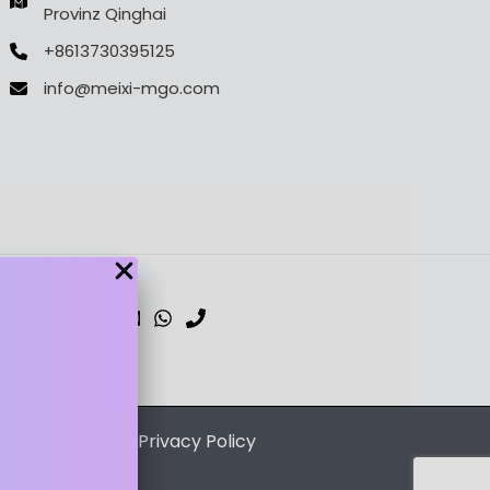
Provinz Qinghai
+8613730395125
info@meixi-mgo.com
dPress Theme
/
Privacy Policy