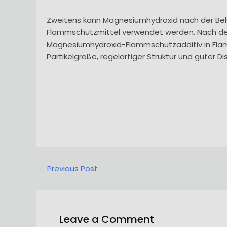
Zweitens kann Magnesiumhydroxid nach der Beh
Flammschutzmittel verwendet werden. Nach d
Magnesiumhydroxid-Flammschutzadditiv in Flamm
Partikelgröße, regelartiger Struktur und guter 
Post
←
Previous Post
navigation
Leave a Comment