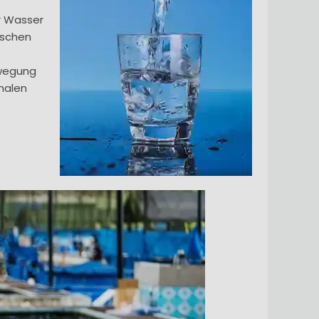
r Wasser
ischen
ewegung
malen