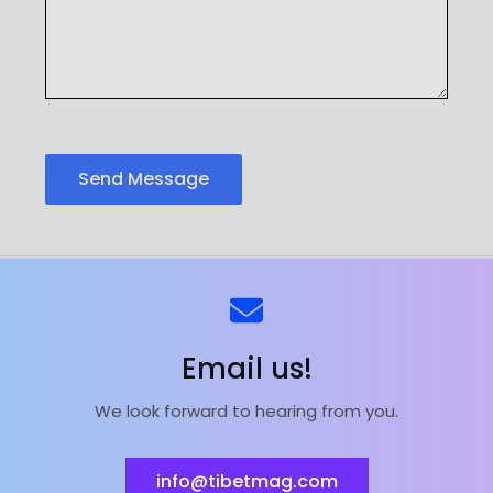
Send Message
ns
Kontaktieren Sie uns
Email us!
We look forward to hearing from you.
ieferant | Magnesiumoxid-Fabrik | Powered by
Astra Wor
info@tibetmag.com