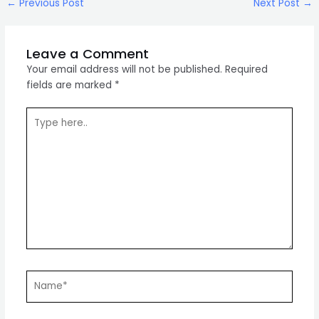
Post
←
Previous Post
Next Post
→
navigation
Leave a Comment
Your email address will not be published.
Required
fields are marked
*
Type
here..
Name*