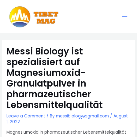
Skip
to
content
Main
Magnesia-Lieferant | Magnesiumoxid-Fabrik
Men
Messi Biology ist
spezialisiert auf
Magnesiumoxid-
Granulatpulver in
pharmazeutischer
Lebensmittelqualität
Leave a Comment
/ By
messibiology@gmail.com
/
August
1, 2022
Magnesiumoxid in pharmazeutischer Lebensmittelqualität